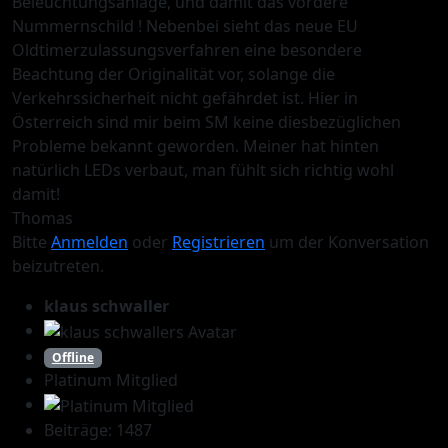
Beleuchtungsanlage, und damit das vordere
Nummernschild ! Nebenbei sieht das neue EU
Oldtimerzulassungsverfahren eine besondere
Beachtung der Originalität vor, solange die
Verkehrssicherheit nicht gefährdet ist. Hier in
Österreich sind mir beim SM keine diesbezüglichen
Probleme bekannt geworden. Meiner hat hinten
natürlich LEDs verbaut, man fühlt sich richtig wohl
damit!
Thomas
Bitte
Anmelden
oder
Registrieren
um der Konversation
beizutreten.
klaus schwaller
Offline
Platinum Mitglied
Beiträge: 1487