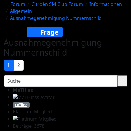
Forum
Citroën SM Club Forum
Informationen
Allgemein
Ausnahmegenehmigung Nummernschild
Frage
Ausnahmegenehmigung
Nummernschild
1
2
MaTHias
Offline
Platinum Mitglied
Beiträge: 3678