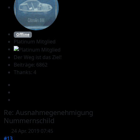
Offline
Platinum Mitglied
Der Weg ist das Ziel!
Beiträge: 6862
Thanks: 4
Re:
Ausnahmegenehmigung
Nummernschild
24 Apr. 2019 07:45
#13