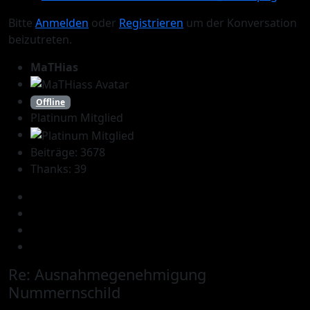
Bitte
Anmelden
oder
Registrieren
um der Konversation
beizutreten.
MaTHias
Offline
Platinum Mitglied
Beiträge: 3678
Thanks: 39
Re:
Ausnahmegenehmigung
Nummernschild