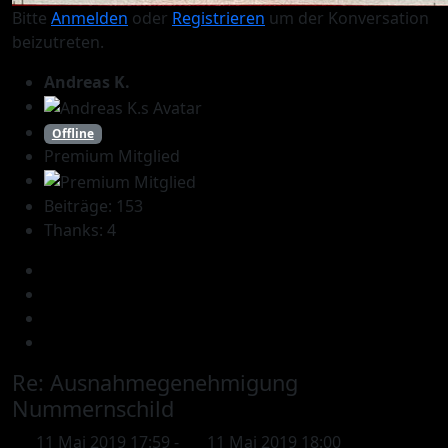
Bitte
Anmelden
oder
Registrieren
um der Konversation
beizutreten.
Andreas K.
Offline
Premium Mitglied
Beiträge: 153
Thanks: 4
Re:
Ausnahmegenehmigung
Nummernschild
11 Mai 2019 17:59
-
11 Mai 2019 18:00