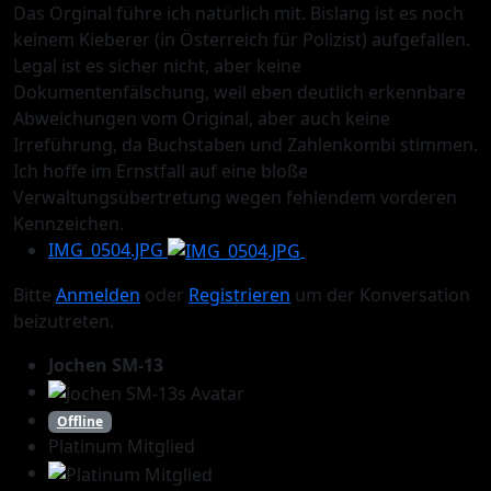
Das Orginal führe ich natürlich mit. Bislang ist es noch
keinem Kieberer (in Österreich für Polizist) aufgefallen.
Legal ist es sicher nicht, aber keine
Dokumentenfälschung, weil eben deutlich erkennbare
Abweichungen vom Original, aber auch keine
Irreführung, da Buchstaben und Zahlenkombi stimmen.
Ich hoffe im Ernstfall auf eine bloße
Verwaltungsübertretung wegen fehlendem vorderen
Kennzeichen.
IMG_0504.JPG
Bitte
Anmelden
oder
Registrieren
um der Konversation
beizutreten.
Jochen SM-13
Offline
Platinum Mitglied