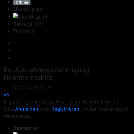
Offline
Elite Mitglied
Beiträge: 379
Thanks: 8
Re:
Ausnahmegenehmigung
Nummernschild
10 Mai 2019 20:19
#5
Ergänzung: wir sind halt näher am Balkan dran :lol:
Bitte
Anmelden
oder
Registrieren
um der Konversation
beizutreten.
Baerentier