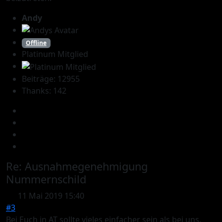
Andy
Offline
Platinum Mitglied
Beiträge: 12955
Thanks: 142
Re:
Ausnahmegenehmigung
Nummernschild
11 Mai 2019 15:40
#3
Bei Euch in AT sollte vieles einfacher sein als bei uns,