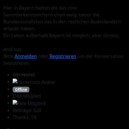
Hier in Bayern hatten die das rote
Sammlerkennzeichens chon ewig, bevor die
Bundessozialisten das in den restlichen Budesländern
erlaubt haben.
Ein Leben außerhalb Bayern ist möglich, aber sinnlos.
Andreas
Bitte
Anmelden
oder
Registrieren
um der Konversation
beizutreten.
citroenist
Offline
Elite Mitglied
Beiträge: 620
Thanks: 19