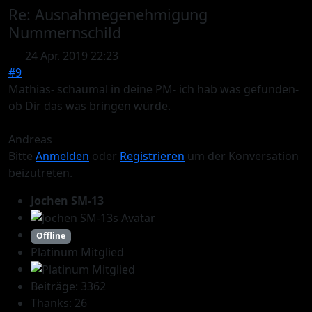
Re:
Ausnahmegenehmigung
Nummernschild
24 Apr. 2019 22:23
#9
Mathias- schaumal in deine PM- ich hab was gefunden-
ob Dir das was bringen würde.
Andreas
Bitte
Anmelden
oder
Registrieren
um der Konversation
beizutreten.
Jochen SM-13
Offline
Platinum Mitglied
Beiträge: 3362
Thanks: 26