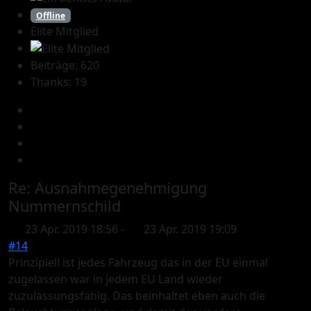
Offline
Elite Mitglied
Beiträge: 620
Thanks: 19
Re:
Ausnahmegenehmigung
Nummernschild
23 Apr. 2019 18:56
-
23 Apr. 2019 19:09
#14
Prinzipiell ist jedes Fahrzeug das in der EU einmal
zugelassen war in jedem EU Land wieder
zuzulassungsfähig. Das beinhaltet eben auch die