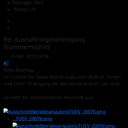
Beiträge: 3362
Thanks: 26
Re:
Ausnahmegenehmigung
Nummernschild
26 Apr. 2019 10:34
#7
Hallo Mathias,
ich schicke Dir heute Abend scans von SB-Brief, Schein
und TUEV-"Erlangung der Betriebserlaubnis" per mail.
So sieht der entscheidende Abschnitt aus:
...TUEV_2007b.png