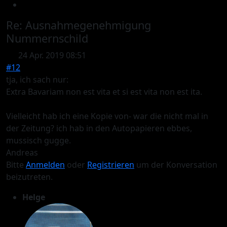
Re:
Ausnahmegenehmigung
Nummernschild
24 Apr. 2019 08:51
#12
tja, ich sach nur:
Extra Bavariam non est vita et si est vita non est ita.
Vielleicht hab ich eine Kopie von- war die nicht mal in
der Zeitung? ich hab in den Autopapieren ebbes,
mussisch gugge.
Andreas
Bitte
Anmelden
oder
Registrieren
um der Konversation
beizutreten.
Helge