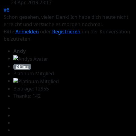
24 Apr. 2019 23:17
#8
Schon gesehen, vielen Dank! Ich habe dich heute nicht
erreicht und versuche es morgen nochmal.
Bitte
Anmelden
oder
Registrieren
um der Konversation
beizutreten.
Andy
Offline
Platinum Mitglied
Beiträge: 12955
Thanks: 142