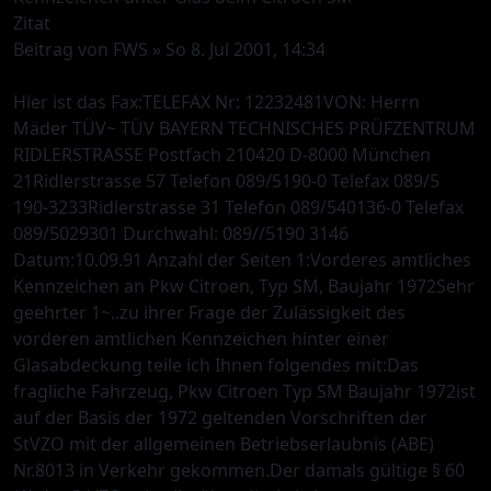
Zitat
Beitrag von FWS » So 8. Jul 2001, 14:34
Hier ist das Fax:TELEFAX Nr: 12232481VON: Herrn
Mäder TÜV~ TÜV BAYERN TECHNISCHES PRÜFZENTRUM
RIDLERSTRASSE Postfach 210420 D-8000 München
21Ridlerstrasse 57 Telefon 089/5190-0 Telefax 089/5
190-3233Ridlerstrasse 31 Telefon 089/540136-0 Telefax
089/5029301 Durchwahl: 089//5190 3146
Datum:10.09.91 Anzahl der Seiten 1:Vorderes amtliches
Kennzeichen an Pkw Citroen, Typ SM, Baujahr 1972Sehr
geehrter 1~..zu ihrer Frage der Zulässigkeit des
vorderen amtlichen Kennzeichen hinter einer
Glasabdeckung teile ich Ihnen folgendes mit:Das
fragliche Fahrzeug, Pkw Citroen Typ SM Baujahr 1972ist
auf der Basis der 1972 geltenden Vorschriften der
StVZO mit der allgemeinen Betriebserlaubnis (ABE)
Nr.8013 in Verkehr gekommen.Der damals gültige § 60