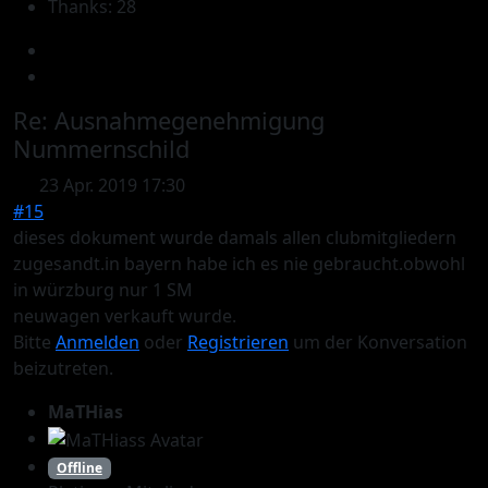
Thanks: 28
Re:
Ausnahmegenehmigung
Nummernschild
23 Apr. 2019 17:30
#15
dieses dokument wurde damals allen clubmitgliedern
zugesandt.in bayern habe ich es nie gebraucht.obwohl
in würzburg nur 1 SM
neuwagen verkauft wurde.
Bitte
Anmelden
oder
Registrieren
um der Konversation
beizutreten.
MaTHias
Offline