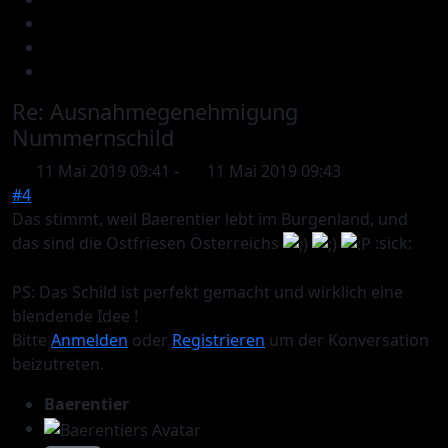
Re:
Ausnahmegenehmigung
Nummernschild
11 Mai 2019 09:41
-
11 Mai 2019 09:43
#4
Das stimmt, weil Baerentier lebt im Burgenland, und
das sind die Ostfriesen Österreichs
:sick:
PS: Das Schild ist perfekt gemacht und wirklich eine
blendende Idee !
Bitte
Anmelden
oder
Registrieren
um der Konversation
beizutreten.
Baerentier