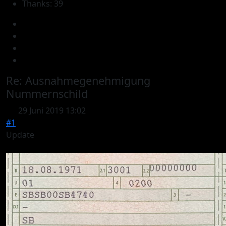
Thanks: 39
Re:
Ausnahmegenehmigung
Nummernschild
29 Juni 2019 13:02
#1
Update