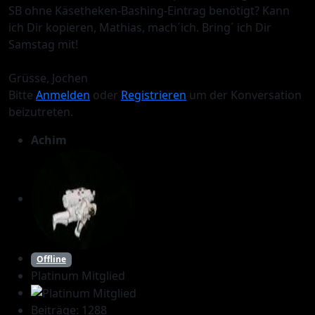
SB ohne Käsetheken-Bashing-Eintrag benötigt? Kann
ich Dir kopieren, Mathias, mach´ich. Bring´ ich Dir
Samstag mit!
Grüsse, Jochen
Bitte
Anmelden
oder
Registrieren
um der Konversation
beizutreten.
Achim
Offline
Platinum Mitglied
Beiträge: 1288