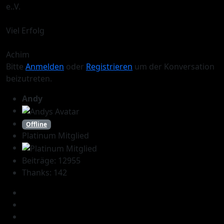
e..V.
Viel Erfolg
Achim
Bitte
Anmelden
oder
Registrieren
um der Konversation
beizutreten.
Andy
Offline
Platinum Mitglied
Beiträge: 12955
Thanks: 142