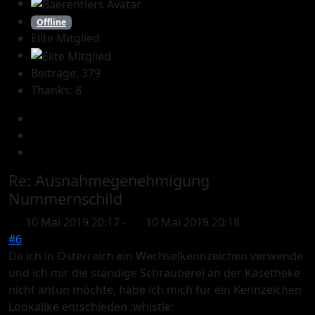
Offline
Elite Mitglied
Beiträge: 379
Thanks: 8
Re:
Ausnahmegenehmigung
Nummernschild
10 Mai 2019 20:17
-
10 Mai 2019 20:18
#6
Da ich in Österreich ein Wechselkennzeichen verwende
und ich mir die ständige Schrauberei an der Käsetheke
nicht antun möchte, habe ich mich für ein Kennzeichen
Lookalike entschieden :whistle: