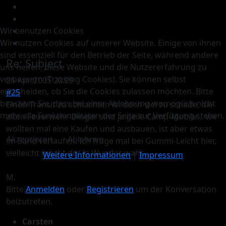
Wir benutzen Cookies
Wir nutzen Cookies auf unserer Website. Einige von ihnen
sind essenziell für den Betrieb der Seite, während andere
Re:
Subject
uns helfen, diese Website und die Nutzererfahrung zu
verbessern (Tracking Cookies). Sie können selbst
26 Apr. 2005 20:29
entscheiden, ob Sie die Cookies zulassen möchten. Bitte
#25
beachten Sie, dass bei einer Ablehnung womöglich nicht
Einen Transit zu schlachten ist doch viel zu schade, die
mehr alle Funktionalitäten der Seite zur Verfügung stehen.
alten Feuerwehr-Dinger sind ja geile Camp-Mobile... wir
wollten mal eine Kaufen und ausbauen, ist aber etwas
Akzeptieren
Ablehnen
im Sand verlaufen. Ich frage mal bei Gummi-Leicht hier,
vielleicht macht der ja Wunder wahr...
Weitere Informationen
|
Impressum
M.
Bitte
Anmelden
oder
Registrieren
um der Konversation
beizutreten.
Carsten