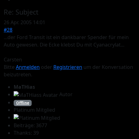
Re:
Subject
26 Apr. 2005 14:01
#28
...der Ford Transit ist ein dankbarer Spender für mein
Auto gewesen. Die Ecke klebst Du mit Cyanacrylat...
Carsten
Bitte
Anmelden
oder
Registrieren
um der Konversation
beizutreten.
MaTHias
Autor
Offline
Platinum Mitglied
Beiträge: 3677
Thanks: 39