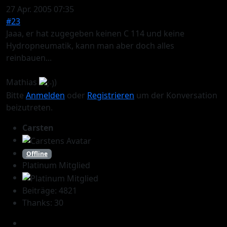
27 Apr. 2005 07:35
#23
Jaaa, er hat zugegeben keinen C 114 und keine
Hydropneumatik, kann man aber doch alles
reinbauen...
Mathias
)
Bitte
Anmelden
oder
Registrieren
um der Konversation
beizutreten.
Carsten
Offline
Platinum Mitglied
Beiträge: 4821
Thanks: 30