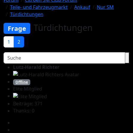
Forum
Citroën SM Club Forum
Teile- und Fahrzeugmarkt
Ankauf
Nur SM
Türdichtungen
Türdichtungen
Frage
1
2
Lutz-Harald Richter
Offline
Elite Mitglied
Beiträge: 371
Thanks: 0