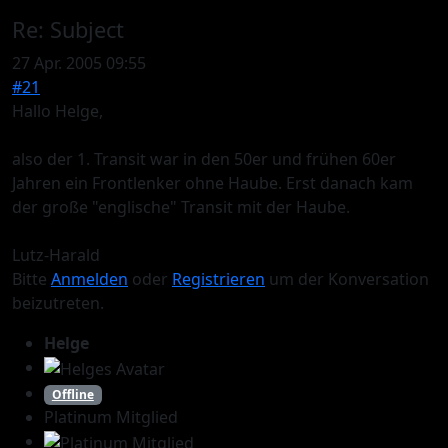
Re:
Subject
27 Apr. 2005 09:55
#21
Hallo Helge,
also der 1. Transit war in den 50er und frühen 60er
Jahren ein Frontlenker ohne Haube. Erst danach kam
der große "englische" Transit mit der Haube.
Lutz-Harald
Bitte
Anmelden
oder
Registrieren
um der Konversation
beizutreten.
Helge
Offline
Platinum Mitglied