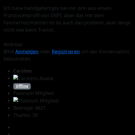
Ich habe handgefertigte bei mir drin aus einem
Franzosenprofil von ENPI, aber das mit dem
Fensterhochfahren ist da auch das problem, aber lange
nicht wie beim Transit.
Andreas
Bitte
Anmelden
oder
Registrieren
um der Konversation
beizutreten.
Carsten
Offline
Platinum Mitglied
Beiträge: 4821
Thanks: 30