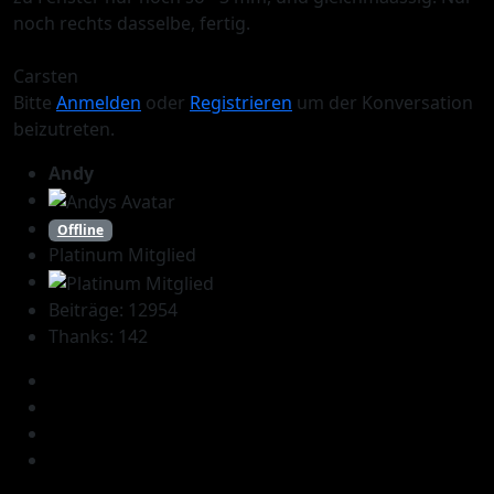
noch rechts dasselbe, fertig.
Carsten
Bitte
Anmelden
oder
Registrieren
um der Konversation
beizutreten.
Andy
Offline
Platinum Mitglied
Beiträge: 12954
Thanks: 142