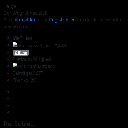
Helge
Der Weg ist das Ziel!
Bitte
Anmelden
oder
Registrieren
um der Konversation
beizutreten.
MaTHias
Autor
Offline
Platinum Mitglied
Beiträge: 3677
Thanks: 39
Re:
Subject