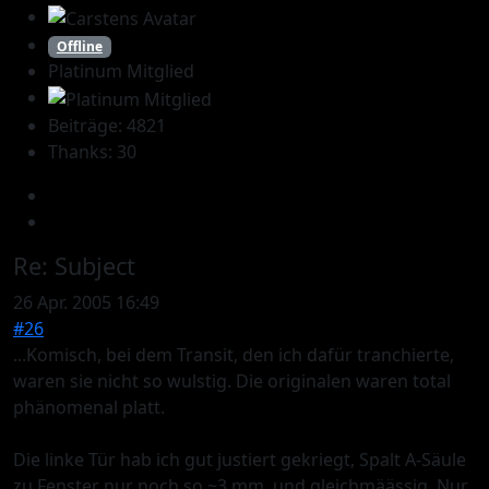
Offline
Platinum Mitglied
Beiträge: 4821
Thanks: 30
Re:
Subject
26 Apr. 2005 16:49
#26
...Komisch, bei dem Transit, den ich dafür tranchierte,
waren sie nicht so wulstig. Die originalen waren total
phänomenal platt.
Die linke Tür hab ich gut justiert gekriegt, Spalt A-Säule
zu Fenster nur noch so ~3 mm, und gleichmäässig. Nur