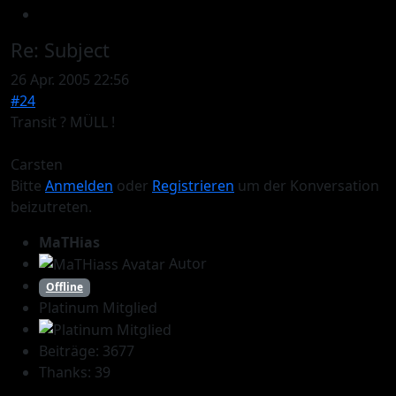
Re:
Subject
26 Apr. 2005 22:56
#24
Transit ? MÜLL !
Carsten
Bitte
Anmelden
oder
Registrieren
um der Konversation
beizutreten.
MaTHias
Autor
Offline
Platinum Mitglied
Beiträge: 3677
Thanks: 39